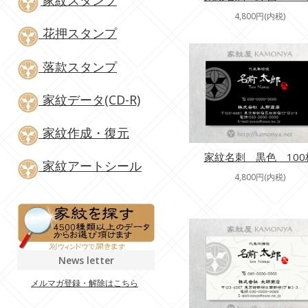
家紋スタンプ
4,800円(内税)
花押スタンプ
落款スタンプ
家紋データ(CD-R)
家紋作成・復元
家紋名刺 黒色 100
家紋アートシール
4,800円(内税)
News letter
メルマガ登録・解除はこちら