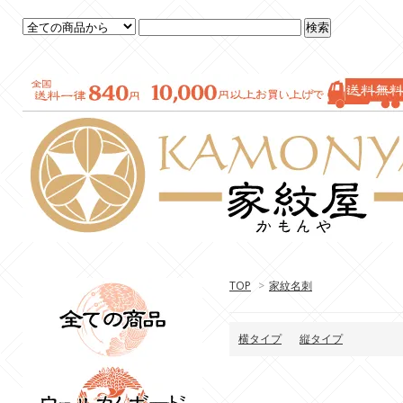
TOP
>
家紋名刺
横タイプ
縦タイプ